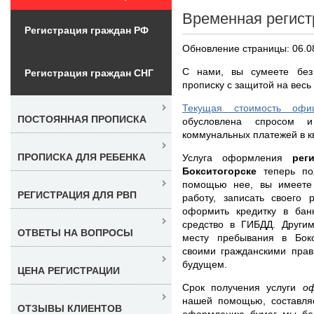
Временная регист
Регистрация граждан РФ
Обновление страницы: 06.0
С нами, вы сумеете без
Регистрация граждан СНГ
прописку с защитой на весь
Текущая стоимость офиц
ПОСТОЯННАЯ ПРОПИСКА
обусловлена спросом 
коммунальных платежей в кв
ПРОПИСКА ДЛЯ РЕБЕНКА
Услуга оформления
рег
Бокситогорске
теперь по
помощью нее, вы имеете 
РЕГИСТРАЦИЯ ДЛЯ РВП
работу, записать своего
оформить кредитку в банк
средство в ГИБДД. Другим
ОТВЕТЫ НА ВОПРОСЫ
месту пребывания в Бокс
своими гражданскими пра
будущем.
ЦЕНА РЕГИСТРАЦИИ
Срок получения услуги
о
нашей помощью, составля
ОТЗЫВЫ КЛИЕНТОВ
оформлению бумаг мы бер