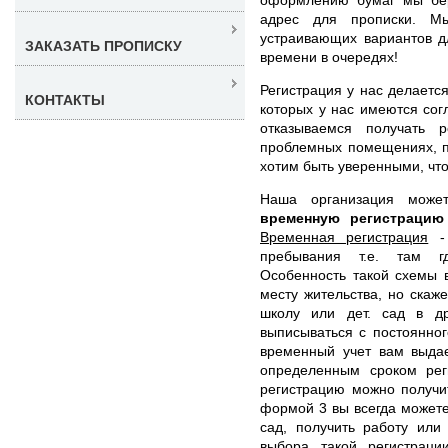
адрес для прописки. М
устраивающих вариантов д
ЗАКАЗАТЬ ПРОПИСКУ
времени в очередях!
Регистрация у нас делается
КОНТАКТЫ
которых у нас имеются со
отказываемся получать р
проблемных помещениях, п
хотим быть уверенными, что
Наша организация мож
временную регистрацию
Временная регистрация
- 
пребывания т.е. там г
Особенность такой схемы в
месту жительства, но скаж
школу или дет. сад в д
выписываться с постоянног
временный учет вам выда
определенным сроком рег
регистрацию можно получи
формой 3 вы всегда можете
сад, получить работу или
выбора такой регистраци